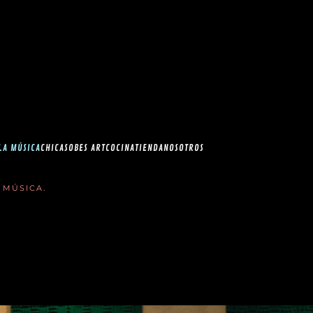
esia.com en el
correo
LA MÚSICA
CHICAS
OBES ART
COCINA
TIENDA
NOSOTROS
 MÚSICA
.