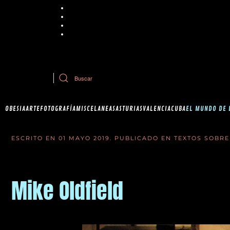
Chrome
Explorer
Firefox
Safari
Si tiene dudas sobre esta política de cookies, puede contactar con Ob
OBESIA
ARTE
FOTOGRAFÍA
MISCELANEAS
ASTURIAS
VALENCIA
CUBA
EL MUNDO DE 
ESCRITO EN
01 MAYO 2019
. PUBLICADO EN
TEXTOS SOBRE
Mike Oldfield