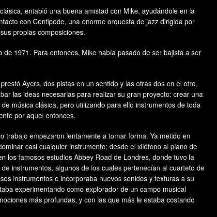
clásica, entabló una buena amistad con Mike, ayudándole en la
ntacto con Centipede, una enorme orquesta de jazz dirigida por
a sus propias composiciones.
de 1971. Para entonces, Mike había pasado de ser bajista a ser
estó Ayers, dos pistas en un sentido y las otras dos en el otro,
bar las ideas necesarias para realizar su gran proyecto: crear una
e música clásica, pero utilizando para ello instrumentos de toda
ente por aquel entonces.
evo trabajo empezaron lentamente a tomar forma. Ya metido en
dominar casi cualquier instrumento; desde el xilófono al piano de
n en los famosos estudios Abbey Road de Londres, donde tuvo la
 de instrumentos, algunos de los cuales pertenecían al cuarteto de
esos instrumentos e incorporaba nuevos sonidos y texturas a su
 estaba experimentando como explorador de un campo musical
emociones más profundas, y con las que más le estaba costando