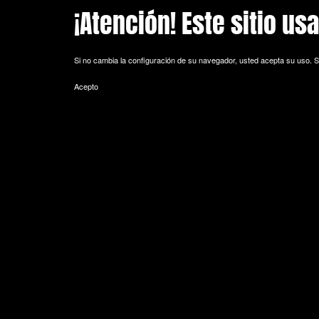
¡Atención! Este sitio us
Skip to main content
Si no cambia la configuración de su navegador, usted acepta su uso.
S
Acepto
POLITICA DE COOKIES
Cookie es un fichero que se descarga en su ordenador al acceder a 
equipo y, dependiendo de la información que contengan y de la forma 
espacio de memoria mínimo y no perjudicando al ordenador. Las cookie
de sesión).
La mayoría de los navegadores aceptan como estándar a las cookies y
Sin su expreso consentimiento –mediante la activación de las cookie
¿Qué tipos de cookies utiliza esta página web?
- Cookies técnicas: Son aquéllas que permiten al usuario la navegación 
de datos, identificar la sesión, acceder a partes de acceso restringid
seguridad durante la navegación, almacenar contenidos para la difusió
- Cookies de personalización: Son aquéllas que permiten al usuario acce