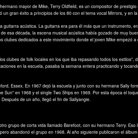
el hermano mayor de Mike, Terry Oldfield, es un compositor de prestigio
un gran éxito a principios de los 80 con el tema vocal Mirrors, y en la
 guitarra acústica. La guitarra era para él más que un instrumento, e
de esa década, la escena musical acústica había gozado de muy buena s
os clubes dedicados a este movimiento donde el joven Mike empezó a d
s clubes de folk locales en los que iba repasando todos los estilos", d
caciones en la escuela, pasaba la semana entera practicando y tocando 
ford, Essex. En 1967 dejó la escuela y junto con su hermana Sally form
the Sun" en 1968 y el single Two Ships en 1969. Por esta época el toque 
Después de un año, llegó el fin de Sallyangie.
tro grupo de corta vida llamado Barefoot, con su hermano Terry. Eso 
ero abandonó el grupo en 1968. Al año siguiente publicaron el álbum J