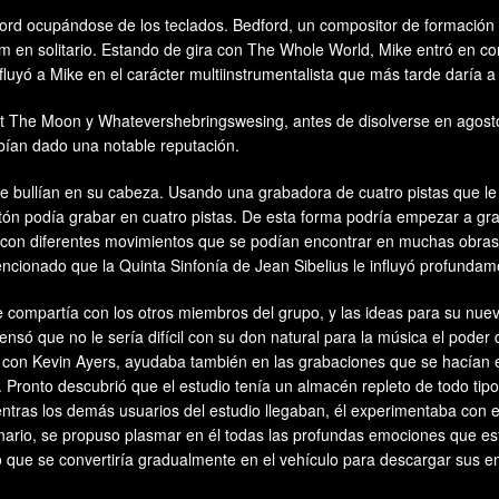
rd ocupándose de los teclados. Bedford, un compositor de formación 
 en solitario. Estando de gira con The Whole World, Mike entró en co
luyó a Mike en el carácter multiinstrumentalista que más tarde daría 
 The Moon y Whatevershebringswesing, antes de disolverse en agosto 
habían dado una notable reputación.
bullían en su cabeza. Usando una grabadora de cuatro pistas que le pr
rtón podía grabar en cuatro pistas. De esta forma podría empezar a gra
a con diferentes movimientos que se podían encontrar en muchas obras d
ncionado que la Quinta Sinfonía de Jean Sibelius le influyó profundam
ue compartía con los otros miembros del grupo, y las ideas para su nu
ensó que no le sería difícil con su don natural para la música el poder 
ajaba con Kevin Ayers, ayudaba también en las grabaciones que se hacía
Pronto descubrió que el estudio tenía un almacén repleto de todo tipo
ientras los demás usuarios del estudio llegaban, él experimentaba con 
ionario, se propuso plasmar en él todas las profundas emociones que
 que se convertiría gradualmente en el vehículo para descargar sus 