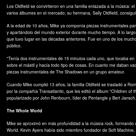
Los Oldfield se convirtieron en una familia enlazada a la música: 
varios álbumes en el mercado; su hermana, Sally Oldfield, consiguió 
A la edad de 10 años, Mike ya componía piezas instrumentales para
y apartándolo del mundo exterior durante mucho tiempo. A lo largo 
que tuvo lugar en las décadas anteriores. Fue en uno de los much
público.
"Tenía dos instrumentales de 15 minutos cada uno, que tocaba en lo
sobre el mástil y hacía todo tipo de cosas. En cuanto me daban va
piezas instrumentales de The Shadows en un grupo amateur.
Cuando Mike cumplió 13 años, la familia Oldfield se trasladó a Rom
por la compañía Transatlantic, que les editó el álbum "Children of 
popularizado por John Renbourn, líder de Pentangle y Bert Jansch. 
The Whole World
Mike se aproximó en más profundidad a la música rock, formando o
World. Kevin Ayers había sido miembro fundador de Soft Machine, p