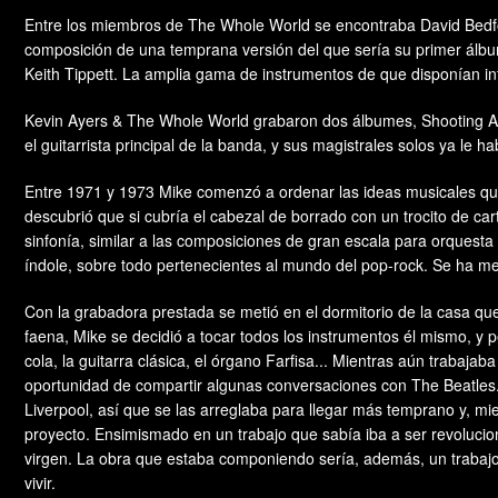
Entre los miembros de The Whole World se encontraba David Bedfo
composición de una temprana versión del que sería su primer álbum
Keith Tippett. La amplia gama de instrumentos de que disponían inf
Kevin Ayers & The Whole World grabaron dos álbumes, Shooting At
el guitarrista principal de la banda, y sus magistrales solos ya le 
Entre 1971 y 1973 Mike comenzó a ordenar las ideas musicales que 
descubrió que si cubría el cabezal de borrado con un trocito de ca
sinfonía, similar a las composiciones de gran escala para orquest
índole, sobre todo pertenecientes al mundo del pop-rock. Se ha me
Con la grabadora prestada se metió en el dormitorio de la casa q
faena, Mike se decidió a tocar todos los instrumentos él mismo, y p
cola, la guitarra clásica, el órgano Farfisa... Mientras aún trab
oportunidad de compartir algunas conversaciones con The Beatles. 
Liverpool, así que se las arreglaba para llegar más temprano y, m
proyecto. Ensimismado en un trabajo que sabía iba a ser revoluc
virgen. La obra que estaba componiendo sería, además, un trabajo
vivir.