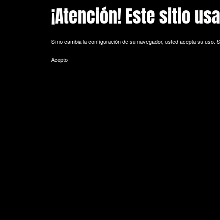
¡Atención! Este sitio us
Skip to main content
Si no cambia la configuración de su navegador, usted acepta su uso.
S
Acepto
POLITICA DE COOKIES
Cookie es un fichero que se descarga en su ordenador al acceder a 
equipo y, dependiendo de la información que contengan y de la forma 
espacio de memoria mínimo y no perjudicando al ordenador. Las cookie
de sesión).
La mayoría de los navegadores aceptan como estándar a las cookies y
Sin su expreso consentimiento –mediante la activación de las cookie
¿Qué tipos de cookies utiliza esta página web?
- Cookies técnicas: Son aquéllas que permiten al usuario la navegación 
de datos, identificar la sesión, acceder a partes de acceso restringid
seguridad durante la navegación, almacenar contenidos para la difusió
- Cookies de personalización: Son aquéllas que permiten al usuario acce