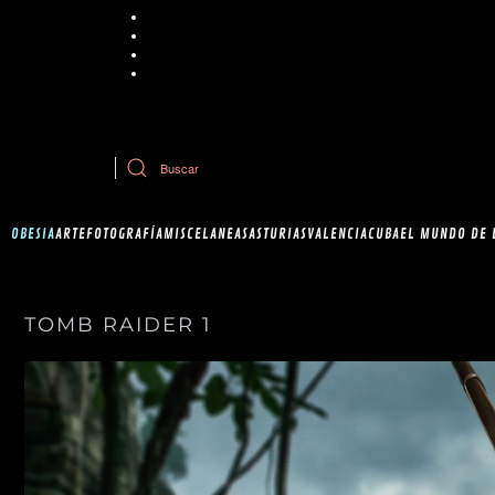
Chrome
Explorer
Firefox
Safari
Si tiene dudas sobre esta política de cookies, puede contactar con Ob
OBESIA
ARTE
FOTOGRAFÍA
MISCELANEAS
ASTURIAS
VALENCIA
CUBA
EL MUNDO DE 
TOMB RAIDER 1