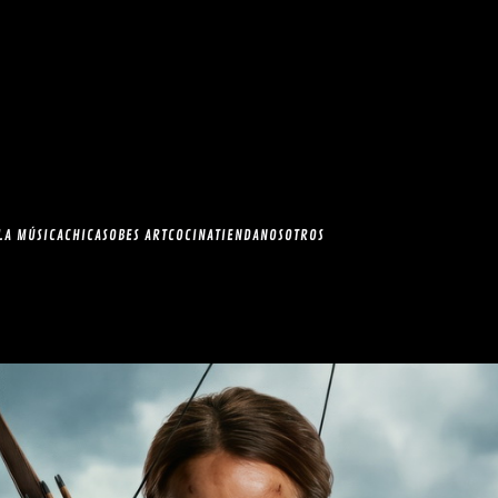
esia.com en el
correo
LA MÚSICA
CHICAS
OBES ART
COCINA
TIENDA
NOSOTROS