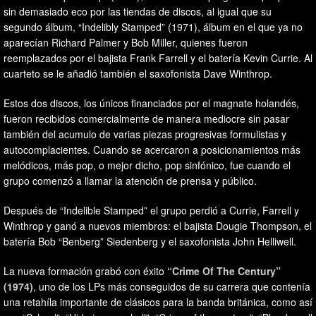
sin demasiado eco por las tiendas de discos, al igual que su
segundo álbum, “Indelibly Stamped” (1971), álbum en el que ya no
aparecían Richard Palmer y Bob Miller, quienes fueron
reemplazados por el bajista Frank Farrell y el batería Kevin Currie. Al
cuarteto se le añadió también el saxofonista Dave Winthrop.
Estos dos discos, los únicos financiados por el magnate holandés,
fueron recibidos comercialmente de manera mediocre sin pasar
también del acumulo de varias piezas progresivas formulistas y
autocomplacientes. Cuando se acercaron a posicionamientos más
melódicos, más pop, o mejor dicho, pop sinfónico, fue cuando el
grupo comenzó a llamar la atención de prensa y público.
Después de “Indelible Stamped” el grupo perdió a Currie, Farrell y
Winthrop y ganó a nuevos miembros: el bajista Dougie Thompson, el
batería Bob “Benberg” Siedenberg y el saxofonista John Helliwell.
La nueva formación grabó con éxito
“Crime Of The Century”
(1974)
, uno de los LPs más conseguidos de su carrera que contenía
una retahíla importante de clásicos para la banda británica, como así