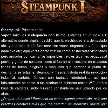
Steampunk.
Primera parte.
Vapor, tornillos y elegancia con humo
. Estamos en un siglo XIX
alternativo donde alguien decidió que la electricidad era demasiado
fácil y que todo debía funcionar con vapor, engranajes y fe en que
nada explote; aquí verás gente vestida como aristócratas victorianos
pero armados con cacharros imposibles, relojes gigantes pegados al
pecho y gafas de soldador como si fueran alta costura, en ciudades
llenas de humo, dirigibles y máquinas que parecen a punto de
desmontarse solas; el steampunk mezcla historia real (la revolución
industrial, carbón, fábricas) con fantasía retrofuturista, así que
básicamente es como si tus bisabuelos hubieran tenido WiFi pero a
base de calderas, sudor y riesgo constante de salir volando por los
aires.
¿De qué trata esto? Pues esto no tiene ninguna pretensión, solo son
prácticas creativas mías que me divierten de momento, (hasta que