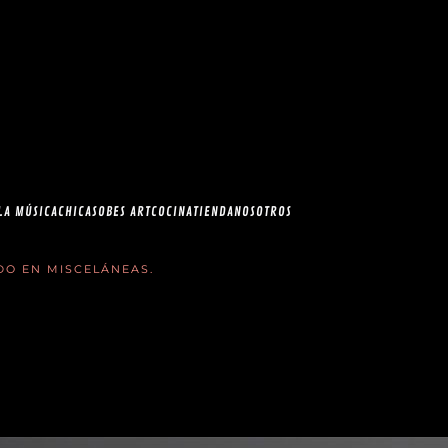
esia.com en el
correo
LA MÚSICA
CHICAS
OBES ART
COCINA
TIENDA
NOSOTROS
ADO EN
MISCELÁNEAS
.