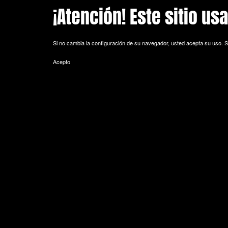
¡Atención! Este sitio us
Skip to main content
Si no cambia la configuración de su navegador, usted acepta su uso.
S
Acepto
POLITICA DE COOKIES
Cookie es un fichero que se descarga en su ordenador al acceder a 
equipo y, dependiendo de la información que contengan y de la forma 
espacio de memoria mínimo y no perjudicando al ordenador. Las cookie
de sesión).
La mayoría de los navegadores aceptan como estándar a las cookies y
Sin su expreso consentimiento –mediante la activación de las cookie
¿Qué tipos de cookies utiliza esta página web?
- Cookies técnicas: Son aquéllas que permiten al usuario la navegación 
de datos, identificar la sesión, acceder a partes de acceso restringid
seguridad durante la navegación, almacenar contenidos para la difusió
- Cookies de personalización: Son aquéllas que permiten al usuario acce