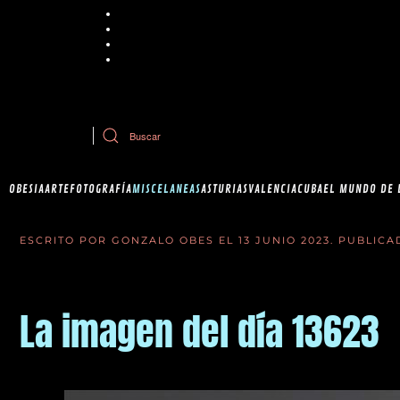
Chrome
Explorer
Firefox
Safari
Si tiene dudas sobre esta política de cookies, puede contactar con Ob
OBESIA
ARTE
FOTOGRAFÍA
MISCELANEAS
ASTURIAS
VALENCIA
CUBA
EL MUNDO DE 
ESCRITO POR GONZALO OBES EL
13 JUNIO 2023
. PUBLIC
La imagen del día 13623