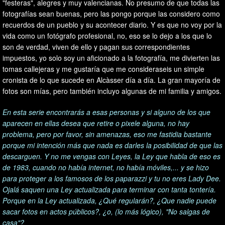
"festeras", alegres y muy valencianas. No presumo de que todas las
fotografías sean buenas, pero las pongo porque las considero como
recuerdos de un pueblo y su acontecer diario. Y es que no voy por la
vida como un fotógrafo profesional, no, eso se lo dejo a los que lo
son de verdad, viven de ello y pagan sus correspondientes
impuestos, yo solo soy un aficionado a la fotografía, me divierten las
tomas callejeras y me gustaría que me consideraseis un simple
cronista de lo que sucede en Alcàsser día a día. La gran mayoría de
fotos son mías, pero también incluyo algunas de mi familia y amigos.
En esta serie encontrarás a esas personas y si alguno de los que
aparecen en ellas desea que retire o pixele alguna, no hay
problema, pero por favor, sin amenazas, eso me fastidia bastante
porque mi intención más que nada es darles la posibilidad de que las
descarguen. Y no me vengas con Leyes, la Ley que habla de eso es
de 1983, cuando no había internet, no había móviles,... y se hizo
para proteger a los famosos de los paparazzi y tu no eres Lady Dee.
Ojalá saquen una Ley actualizada para terminar con tanta tontería.
Porque en la Ley actualizada, ¿Qué regularán?, ¿Que nadie puede
sacar fotos en actos públicos?, ¿o, (lo más lógico), "No salgas de
casa"?