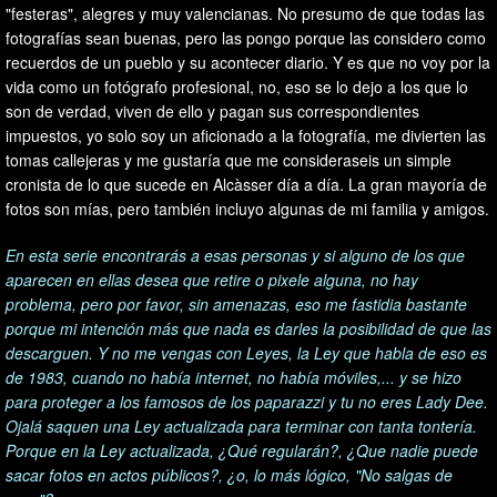
"festeras", alegres y muy valencianas. No presumo de que todas las
fotografías sean buenas, pero las pongo porque las considero como
recuerdos de un pueblo y su acontecer diario. Y es que no voy por la
vida como un fotógrafo profesional, no, eso se lo dejo a los que lo
son de verdad, viven de ello y pagan sus correspondientes
impuestos, yo solo soy un aficionado a la fotografía, me divierten las
tomas callejeras y me gustaría que me consideraseis un simple
cronista de lo que sucede en Alcàsser día a día. La gran mayoría de
fotos son mías, pero también incluyo algunas de mi familia y amigos.
En esta serie encontrarás a esas personas y si alguno de los que
aparecen en ellas desea que retire o pixele alguna, no hay
problema, pero por favor, sin amenazas, eso me fastidia bastante
porque mi intención más que nada es darles la posibilidad de que las
descarguen. Y no me vengas con Leyes, la Ley que habla de eso es
de 1983, cuando no había internet, no había móviles,... y se hizo
para proteger a los famosos de los paparazzi y tu no eres Lady Dee.
Ojalá saquen una Ley actualizada para terminar con tanta tontería.
Porque en la Ley actualizada, ¿Qué regularán?, ¿Que nadie puede
sacar fotos en actos públicos?, ¿o, lo más lógico, "No salgas de