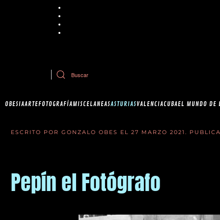
Chrome
Explorer
Firefox
Safari
Si tiene dudas sobre esta política de cookies, puede contactar con Ob
OBESIA
ARTE
FOTOGRAFÍA
MISCELANEAS
ASTURIAS
VALENCIA
CUBA
EL MUNDO DE 
ESCRITO POR GONZALO OBES EL
27 MARZO 2021
. PUBLI
Pepín el Fotógrafo