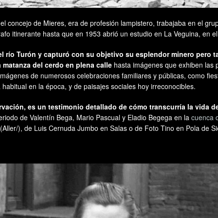
en el concejo de Mieres, era de profesión lampistero, trabajaba en el g
fo itinerante hasta que en 1953 abrió un estudio en La Veguina, en el 
l río Turón y capturó con su objetivo su esplendor minero pero t
 matanza del cerdo en plena calle
hasta imágenes que exhiben las p
mágenes de numerosos celebraciones familiares y públicas, como fiest
habitual en la época, y de paisajes sociales hoy irreconocibles.
ación, es un testimonio detallado de cómo transcurría la vida de
eriodo de Valentín Bega, Mario Pascual y Eladio Begega en la
cuenca d
Aller/), de Luis Cernuda Jumbo en Salas o de Foto Tino en Pola de Si