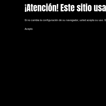
¡Atención! Este sitio us
Skip to main content
Si no cambia la configuración de su navegador, usted acepta su uso.
S
Acepto
POLITICA DE COOKIES
Cookie es un fichero que se descarga en su ordenador al acceder a 
equipo y, dependiendo de la información que contengan y de la forma 
espacio de memoria mínimo y no perjudicando al ordenador. Las cookie
de sesión).
La mayoría de los navegadores aceptan como estándar a las cookies y
Sin su expreso consentimiento –mediante la activación de las cookie
¿Qué tipos de cookies utiliza esta página web?
- Cookies técnicas: Son aquéllas que permiten al usuario la navegación 
de datos, identificar la sesión, acceder a partes de acceso restringid
seguridad durante la navegación, almacenar contenidos para la difusió
- Cookies de personalización: Son aquéllas que permiten al usuario acce