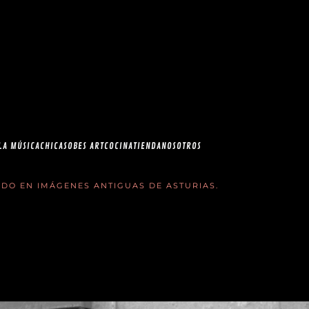
esia.com en el
correo
LA MÚSICA
CHICAS
OBES ART
COCINA
TIENDA
NOSOTROS
CADO EN
IMÁGENES ANTIGUAS DE ASTURIAS
.