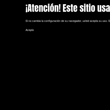
¡Atención! Este sitio us
Skip to main content
Si no cambia la configuración de su navegador, usted acepta su uso.
S
Acepto
POLITICA DE COOKIES
Cookie es un fichero que se descarga en su ordenador al acceder a 
equipo y, dependiendo de la información que contengan y de la forma 
espacio de memoria mínimo y no perjudicando al ordenador. Las cookie
de sesión).
La mayoría de los navegadores aceptan como estándar a las cookies y
Sin su expreso consentimiento –mediante la activación de las cookie
¿Qué tipos de cookies utiliza esta página web?
- Cookies técnicas: Son aquéllas que permiten al usuario la navegación 
de datos, identificar la sesión, acceder a partes de acceso restringid
seguridad durante la navegación, almacenar contenidos para la difusió
- Cookies de personalización: Son aquéllas que permiten al usuario acce