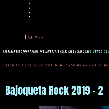
Chrome
Explorer
Firefox
Safari
Si tiene dudas sobre esta política de cookies, puede contactar con Ob
OBESIA
ARTE
FOTOGRAFÍA
MISCELANEAS
ASTURIAS
VALENCIA
CUBA
EL MUNDO DE 
ESCRITO EN
06 JULIO 2019
. PUBLICADO EN
LA MÚSICA E
Bajoqueta Rock 2019 - 2