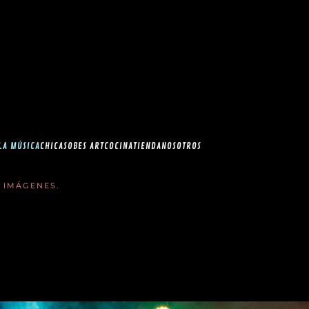
esia.com en el
correo
LA MÚSICA
CHICAS
OBES ART
COCINA
TIENDA
NOSOTROS
N IMÁGENES
.