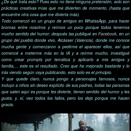
¿De qué trata esto? Pues esto no tiene ninguna pretensión, solo son
prácticas creativas mías que me divierten de momento, (hasta que
encuentre otra cosa que me divierta más).
Todo comenzó en un grupo de amigos en WhatssApp, para hacer
bromas entre nosotros y reírnos un poco porque todos tenemos
mucho sentido del humor; después las publiqué en
Facebook
, en un
grupo del pueblo donde vivo, Alcàsser (Valencia), donde me conoce
mucha gente y comenzaron a pedirme el aparecer ellos, así que
comencé a meterme más en la IA y a reírme mucho, investigué
como crear prompts por temática y aplicarlo a mis amigos y
familia,... este es el resultado. Creo que he mejorado bastante y lo
irás viendo según vaya publicando, esto solo es el principio.
Y que quede claro, nunca pongo a personajes famosos, nunca
incluyo a niños sin deseo explícito de sus padres, todas las personas
que salen aquí es porque les divierte, tienen sentido del humor y les
gusta, y, sí, veo todos los fallos, pero los dejo porque me hacen
gracia.