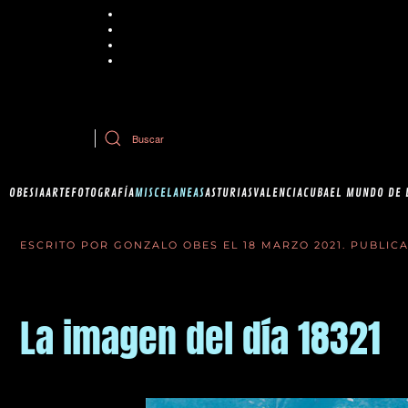
Chrome
Explorer
Firefox
Safari
Si tiene dudas sobre esta política de cookies, puede contactar con Ob
OBESIA
ARTE
FOTOGRAFÍA
MISCELANEAS
ASTURIAS
VALENCIA
CUBA
EL MUNDO DE 
ESCRITO POR GONZALO OBES EL
18 MARZO 2021
. PUBLIC
La imagen del día 18321