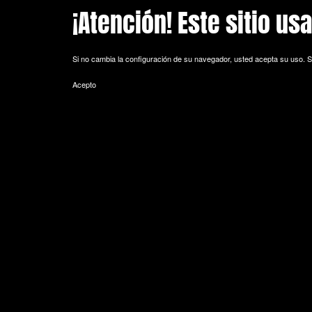
¡Atención! Este sitio us
Skip to main content
Si no cambia la configuración de su navegador, usted acepta su uso.
S
Acepto
POLITICA DE COOKIES
Cookie es un fichero que se descarga en su ordenador al acceder a 
equipo y, dependiendo de la información que contengan y de la forma 
espacio de memoria mínimo y no perjudicando al ordenador. Las cookie
de sesión).
La mayoría de los navegadores aceptan como estándar a las cookies y
Sin su expreso consentimiento –mediante la activación de las cookie
¿Qué tipos de cookies utiliza esta página web?
- Cookies técnicas: Son aquéllas que permiten al usuario la navegación 
de datos, identificar la sesión, acceder a partes de acceso restringid
seguridad durante la navegación, almacenar contenidos para la difusió
- Cookies de personalización: Son aquéllas que permiten al usuario acce