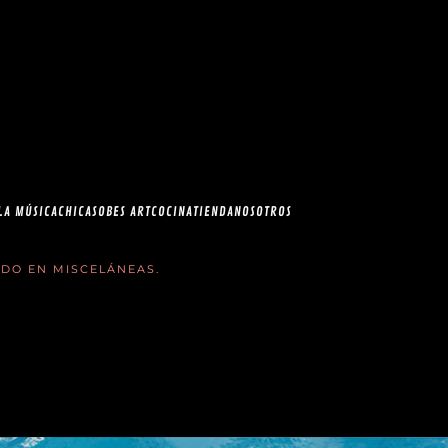
esia.com en el
correo
LA MÚSICA
CHICAS
OBES ART
COCINA
TIENDA
NOSOTROS
ADO EN
MISCELÁNEAS
.