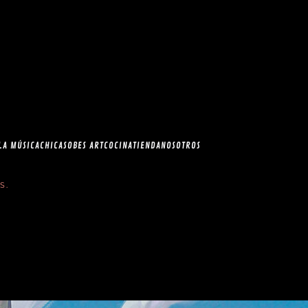
esia.com en el
correo
LA MÚSICA
CHICAS
OBES ART
COCINA
TIENDA
NOSOTROS
S
.