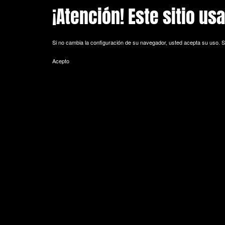
¡Atención! Este sitio us
Skip to main content
Si no cambia la configuración de su navegador, usted acepta su uso.
S
Acepto
POLITICA DE COOKIES
Cookie es un fichero que se descarga en su ordenador al acceder a 
equipo y, dependiendo de la información que contengan y de la forma 
espacio de memoria mínimo y no perjudicando al ordenador. Las cookie
de sesión).
La mayoría de los navegadores aceptan como estándar a las cookies y
Sin su expreso consentimiento –mediante la activación de las cookie
¿Qué tipos de cookies utiliza esta página web?
- Cookies técnicas: Son aquéllas que permiten al usuario la navegación 
de datos, identificar la sesión, acceder a partes de acceso restringid
seguridad durante la navegación, almacenar contenidos para la difusió
- Cookies de personalización: Son aquéllas que permiten al usuario acce