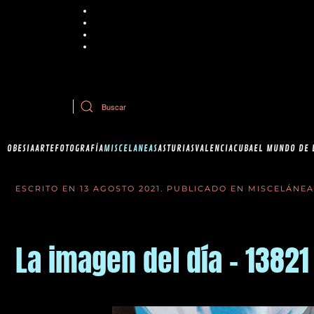
Chrome
Explorer
Firefox
Safari
Si tiene dudas sobre esta política de cookies, puede contactar con Ob
OBESIA
ARTE
FOTOGRAFÍA
MISCELANEAS
ASTURIAS
VALENCIA
CUBA
EL MUNDO DE 
ESCRITO EN
13 AGOSTO 2021
. PUBLICADO EN
MISCELÁNEA
La imagen del día - 13821