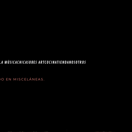
esia.com en el
correo
LA MÚSICA
CHICAS
OBES ART
COCINA
TIENDA
NOSOTROS
ADO EN
MISCELÁNEAS
.