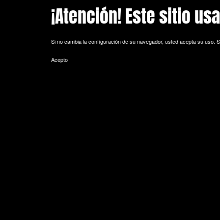
¡Atención! Este sitio us
Skip to main content
Si no cambia la configuración de su navegador, usted acepta su uso.
S
Acepto
POLITICA DE COOKIES
Cookie es un fichero que se descarga en su ordenador al acceder a 
equipo y, dependiendo de la información que contengan y de la forma 
espacio de memoria mínimo y no perjudicando al ordenador. Las cookie
de sesión).
La mayoría de los navegadores aceptan como estándar a las cookies y
Sin su expreso consentimiento –mediante la activación de las cookie
¿Qué tipos de cookies utiliza esta página web?
- Cookies técnicas: Son aquéllas que permiten al usuario la navegación 
de datos, identificar la sesión, acceder a partes de acceso restringid
seguridad durante la navegación, almacenar contenidos para la difusió
- Cookies de personalización: Son aquéllas que permiten al usuario acce