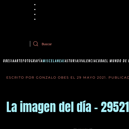
Chrome
Explorer
Firefox
Safari
Si tiene dudas sobre esta política de cookies, puede contactar con Ob
OBESIA
ARTE
FOTOGRAFÍA
MISCELANEAS
ASTURIAS
VALENCIA
CUBA
EL MUNDO DE 
ESCRITO POR GONZALO OBES EL
29 MAYO 2021
. PUBLIC
La imagen del día - 29521