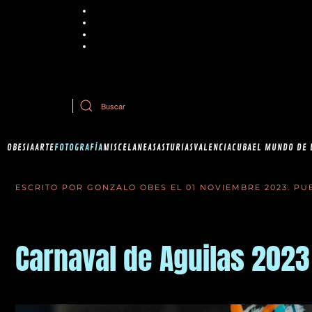
Chrome
Explorer
Firefox
Safari
Si tiene dudas sobre esta política de cookies, puede contactar con Ob
OBESIA
ARTE
FOTOGRAFÍA
MISCELANEAS
ASTURIAS
VALENCIA
CUBA
EL MUNDO DE 
ESCRITO POR GONZALO OBES EL
01 NOVIEMBRE 2023
. P
Carnaval de Aguilas 2023