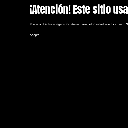
¡Atención! Este sitio us
Skip to main content
Si no cambia la configuración de su navegador, usted acepta su uso.
S
Acepto
POLITICA DE COOKIES
Cookie es un fichero que se descarga en su ordenador al acceder a 
equipo y, dependiendo de la información que contengan y de la forma 
espacio de memoria mínimo y no perjudicando al ordenador. Las cookie
de sesión).
La mayoría de los navegadores aceptan como estándar a las cookies y
Sin su expreso consentimiento –mediante la activación de las cookie
¿Qué tipos de cookies utiliza esta página web?
- Cookies técnicas: Son aquéllas que permiten al usuario la navegación 
de datos, identificar la sesión, acceder a partes de acceso restringid
seguridad durante la navegación, almacenar contenidos para la difusió
- Cookies de personalización: Son aquéllas que permiten al usuario acce