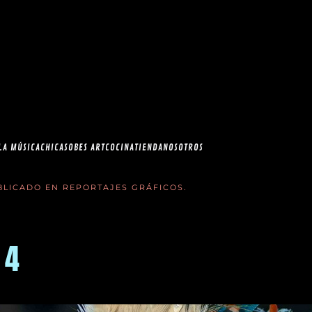
esia.com en el
correo
LA MÚSICA
CHICAS
OBES ART
COCINA
TIENDA
NOSOTROS
UBLICADO EN
REPORTAJES GRÁFICOS
.
 4