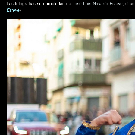
Las fotografías son propiedad de
José Luís Navarro Esteve
; si u
Esteve
)