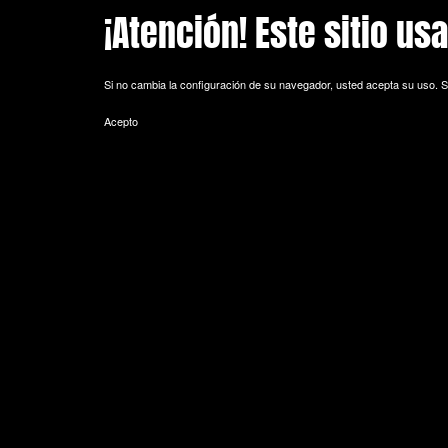
¡Atención! Este sitio us
Skip to main content
Si no cambia la configuración de su navegador, usted acepta su uso.
S
Acepto
POLITICA DE COOKIES
Cookie es un fichero que se descarga en su ordenador al acceder a 
equipo y, dependiendo de la información que contengan y de la forma 
espacio de memoria mínimo y no perjudicando al ordenador. Las cookie
de sesión).
La mayoría de los navegadores aceptan como estándar a las cookies y
Sin su expreso consentimiento –mediante la activación de las cookie
¿Qué tipos de cookies utiliza esta página web?
- Cookies técnicas: Son aquéllas que permiten al usuario la navegación 
de datos, identificar la sesión, acceder a partes de acceso restringid
seguridad durante la navegación, almacenar contenidos para la difusió
- Cookies de personalización: Son aquéllas que permiten al usuario acce