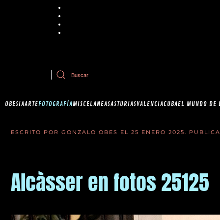
Chrome
Explorer
Firefox
Safari
Si tiene dudas sobre esta política de cookies, puede contactar con Ob
OBESIA
ARTE
FOTOGRAFÍA
MISCELANEAS
ASTURIAS
VALENCIA
CUBA
EL MUNDO DE 
ESCRITO POR GONZALO OBES EL
25 ENERO 2025
. PUBLIC
Alcàsser en fotos 25125