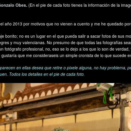
Gonzalo Obes
.
(En el pie de cada foto tienes la información de la im
 el año 2013 por motivos que no vienen a cuento y me he quedado por
saje bonito; no es un lugar en el que pueda salir a sacar fotos de sus 
alegres y muy valencianas. No presumo de que todas las fotografías s
n fotógrafo profesional, no, eso se lo dejo a los que lo son de verdad
me gustaría que me consideraseis un simple cronista de lo que sucede en
parecen en ellas desea que retire o pixele alguna, no hay problema, p
en. Todos los detalles en el pie de cada foto.