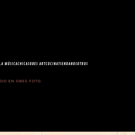
esia.com en el
correo
LA MÚSICA
CHICAS
OBES ART
COCINA
TIENDA
NOSOTROS
ADO EN
OBES FOTO
.