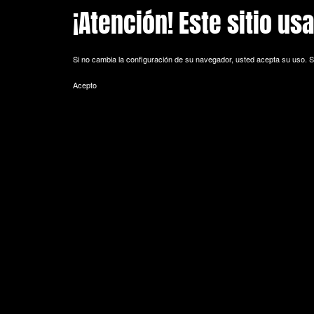
¡Atención! Este sitio us
Skip to main content
Si no cambia la configuración de su navegador, usted acepta su uso.
S
Acepto
POLITICA DE COOKIES
Cookie es un fichero que se descarga en su ordenador al acceder a 
equipo y, dependiendo de la información que contengan y de la forma 
espacio de memoria mínimo y no perjudicando al ordenador. Las cookie
de sesión).
La mayoría de los navegadores aceptan como estándar a las cookies y
Sin su expreso consentimiento –mediante la activación de las cookie
¿Qué tipos de cookies utiliza esta página web?
- Cookies técnicas: Son aquéllas que permiten al usuario la navegación 
de datos, identificar la sesión, acceder a partes de acceso restringid
seguridad durante la navegación, almacenar contenidos para la difusió
- Cookies de personalización: Son aquéllas que permiten al usuario acce