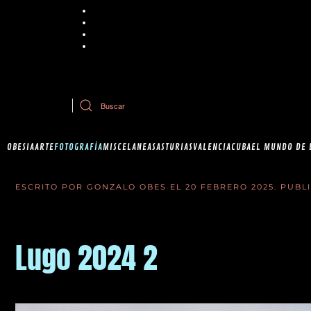
Chrome
Explorer
Firefox
Safari
Si tiene dudas sobre esta política de cookies, puede contactar con Ob
OBESIA
ARTE
FOTOGRAFÍA
MISCELANEAS
ASTURIAS
VALENCIA
CUBA
EL MUNDO DE 
ESCRITO POR GONZALO OBES EL
20 FEBRERO 2025
. PUB
Lugo 2024 2