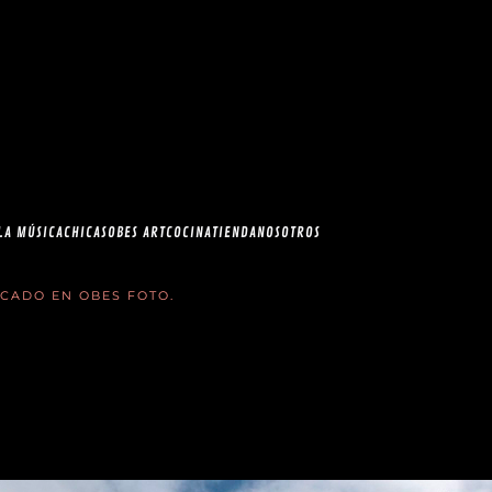
esia.com en el
correo
LA MÚSICA
CHICAS
OBES ART
COCINA
TIENDA
NOSOTROS
LICADO EN
OBES FOTO
.