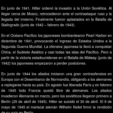
En junio de 1941, Hitler ordenó la invasión a la Unión Soviética. Al
llegar cerca de Moscú, retrocedieron ante el contraataque ruso y la
llegada del invierno. Finalmente fueron aplastados en la Batalla de
Stalingrado (junio de 1942 – febrero de 1943).
En el Océano Pacífico los japoneses bombardearon Pearl Harbor en
diciembre de 1941, provocando el ingreso de Estados Unidos a la
Segunda Guerra Mundial. La ofensiva japonesa la llevó a conquistar
China, el Sudeste Asiático y casi todas las islas del Pacífico. Pero a
partir de la victoria estadounidense en el Batalla de Midway (junio de
1942) los japoneses empezaron a perder posiciones.
En junio de 1944 los aliados iniciaron una gran contraofensiva en
Europa con el Desembarco de Normandía, obligando a los alemanes
a replegarse hacia su país. En agosto fue liberada París y en febrero
de 1945 todo Francia quedó libre de alemanes. Los aliados
invadieron Alemania en marzo, pero los soviéticos llegaron primero a
Berlín (25 de abril de 1945). Hitler se suicidó el 30 de abril. El 9 de
mayo de 1945 el mariscal alemán Wilhelm Keitel firmó la rendición
de su país en Berlín.