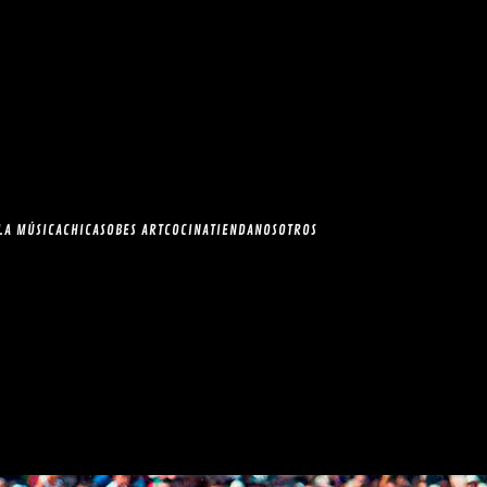
esia.com en el
correo
LA MÚSICA
CHICAS
OBES ART
COCINA
TIENDA
NOSOTROS