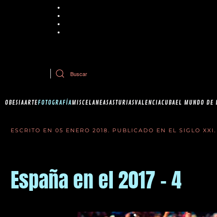
Chrome
Explorer
Firefox
Safari
Si tiene dudas sobre esta política de cookies, puede contactar con Ob
OBESIA
ARTE
FOTOGRAFÍA
MISCELANEAS
ASTURIAS
VALENCIA
CUBA
EL MUNDO DE 
ESCRITO EN
05 ENERO 2018
. PUBLICADO EN
EL SIGLO XXI
.
España en el 2017 - 4