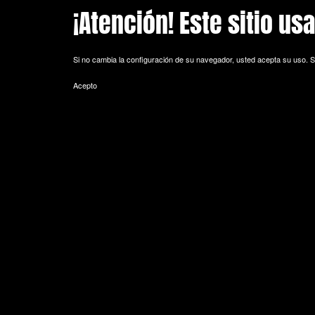
¡Atención! Este sitio us
Skip to main content
Si no cambia la configuración de su navegador, usted acepta su uso.
S
Acepto
POLITICA DE COOKIES
Cookie es un fichero que se descarga en su ordenador al acceder a 
equipo y, dependiendo de la información que contengan y de la forma 
espacio de memoria mínimo y no perjudicando al ordenador. Las cookie
de sesión).
La mayoría de los navegadores aceptan como estándar a las cookies y
Sin su expreso consentimiento –mediante la activación de las cookie
¿Qué tipos de cookies utiliza esta página web?
- Cookies técnicas: Son aquéllas que permiten al usuario la navegación 
de datos, identificar la sesión, acceder a partes de acceso restringid
seguridad durante la navegación, almacenar contenidos para la difusió
- Cookies de personalización: Son aquéllas que permiten al usuario acce