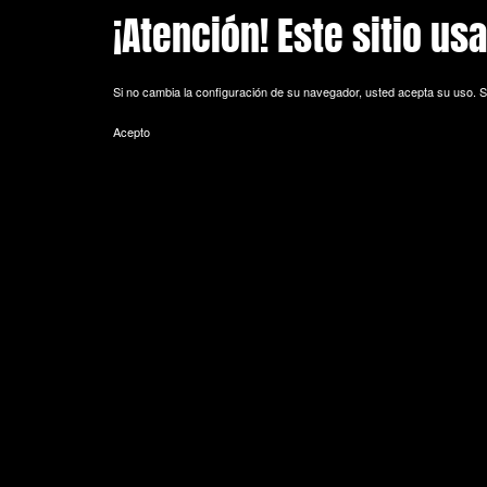
¡Atención! Este sitio us
Skip to main content
Si no cambia la configuración de su navegador, usted acepta su uso.
S
Acepto
POLITICA DE COOKIES
Cookie es un fichero que se descarga en su ordenador al acceder a 
equipo y, dependiendo de la información que contengan y de la forma 
espacio de memoria mínimo y no perjudicando al ordenador. Las cookie
de sesión).
La mayoría de los navegadores aceptan como estándar a las cookies y
Sin su expreso consentimiento –mediante la activación de las cookie
¿Qué tipos de cookies utiliza esta página web?
- Cookies técnicas: Son aquéllas que permiten al usuario la navegación 
de datos, identificar la sesión, acceder a partes de acceso restringid
seguridad durante la navegación, almacenar contenidos para la difusió
- Cookies de personalización: Son aquéllas que permiten al usuario acce