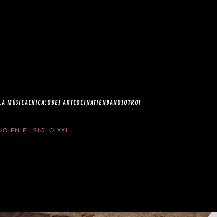
esia.com en el
correo
LA MÚSICA
CHICAS
OBES ART
COCINA
TIENDA
NOSOTROS
ADO EN
EL SIGLO XXI
.