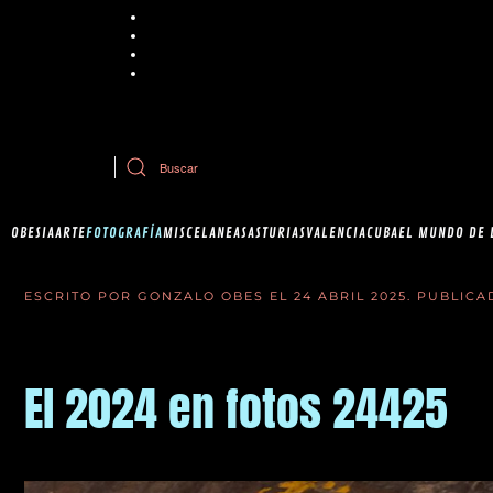
Chrome
Explorer
Firefox
Safari
Si tiene dudas sobre esta política de cookies, puede contactar con Ob
OBESIA
ARTE
FOTOGRAFÍA
MISCELANEAS
ASTURIAS
VALENCIA
CUBA
EL MUNDO DE 
ESCRITO POR GONZALO OBES EL
24 ABRIL 2025
. PUBLIC
El 2024 en fotos 24425