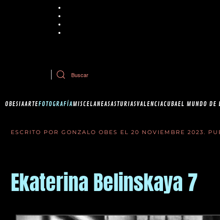
Chrome
Explorer
Firefox
Safari
Si tiene dudas sobre esta política de cookies, puede contactar con Ob
OBESIA
ARTE
FOTOGRAFÍA
MISCELANEAS
ASTURIAS
VALENCIA
CUBA
EL MUNDO DE 
ESCRITO POR GONZALO OBES EL
20 NOVIEMBRE 2023
. P
Ekaterina Belinskaya 7