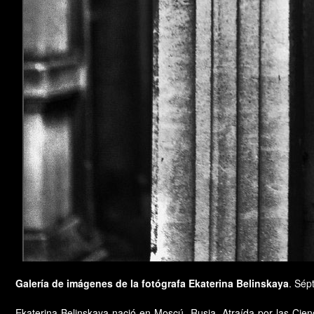
Galería de imágenes de la fotógrafa Ekaterina Belinskaya
. Sép
Ekaterina Belinskaya nació en Moscú, Rusia. Atraída por las Cien