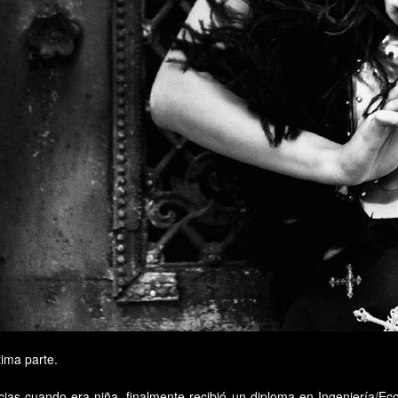
tima parte.
cias cuando era niña, finalmente recibió un diploma en Ingeniería/E