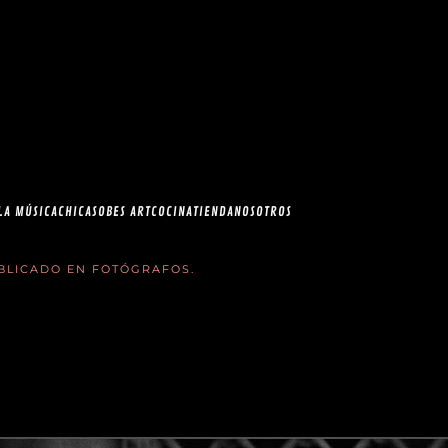
esia.com en el
correo
LA MÚSICA
CHICAS
OBES ART
COCINA
TIENDA
NOSOTROS
UBLICADO EN
FOTÓGRAFOS
.