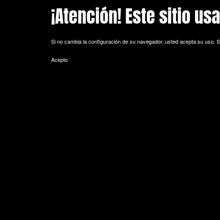
¡Atención! Este sitio us
Skip to main content
Si no cambia la configuración de su navegador, usted acepta su uso.
S
Acepto
POLITICA DE COOKIES
Cookie es un fichero que se descarga en su ordenador al acceder a 
equipo y, dependiendo de la información que contengan y de la forma 
espacio de memoria mínimo y no perjudicando al ordenador. Las cookie
de sesión).
La mayoría de los navegadores aceptan como estándar a las cookies y
Sin su expreso consentimiento –mediante la activación de las cookie
¿Qué tipos de cookies utiliza esta página web?
- Cookies técnicas: Son aquéllas que permiten al usuario la navegación 
de datos, identificar la sesión, acceder a partes de acceso restringid
seguridad durante la navegación, almacenar contenidos para la difusió
- Cookies de personalización: Son aquéllas que permiten al usuario acce