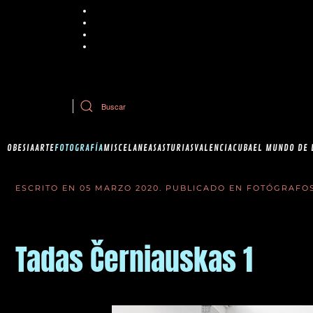
Chrome
Explorer
Firefox
Safari
Si tiene dudas sobre esta política de cookies, puede contactar con Ob
OBESIA
ARTE
FOTOGRAFÍA
MISCELANEAS
ASTURIAS
VALENCIA
CUBA
EL MUNDO DE 
ESCRITO EN
05 MARZO 2020
. PUBLICADO EN
FOTÓGRAFO
Tadas Černiauskas 1