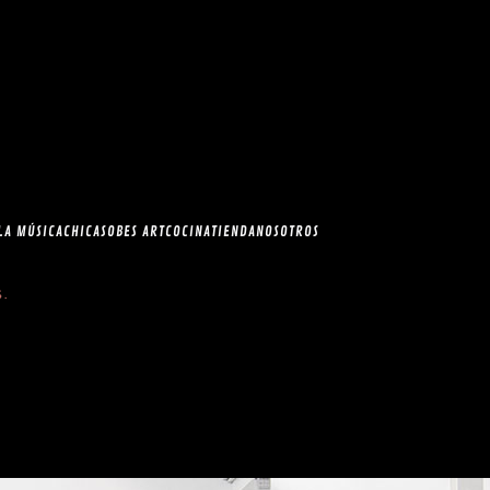
esia.com en el
correo
LA MÚSICA
CHICAS
OBES ART
COCINA
TIENDA
NOSOTROS
S
.