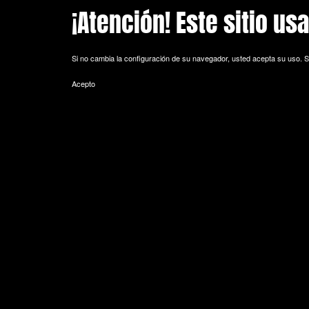
¡Atención! Este sitio us
Skip to main content
Si no cambia la configuración de su navegador, usted acepta su uso.
S
Acepto
POLITICA DE COOKIES
Cookie es un fichero que se descarga en su ordenador al acceder a 
equipo y, dependiendo de la información que contengan y de la forma 
espacio de memoria mínimo y no perjudicando al ordenador. Las cookie
de sesión).
La mayoría de los navegadores aceptan como estándar a las cookies y
Sin su expreso consentimiento –mediante la activación de las cookie
¿Qué tipos de cookies utiliza esta página web?
- Cookies técnicas: Son aquéllas que permiten al usuario la navegación 
de datos, identificar la sesión, acceder a partes de acceso restringid
seguridad durante la navegación, almacenar contenidos para la difusió
- Cookies de personalización: Son aquéllas que permiten al usuario acce