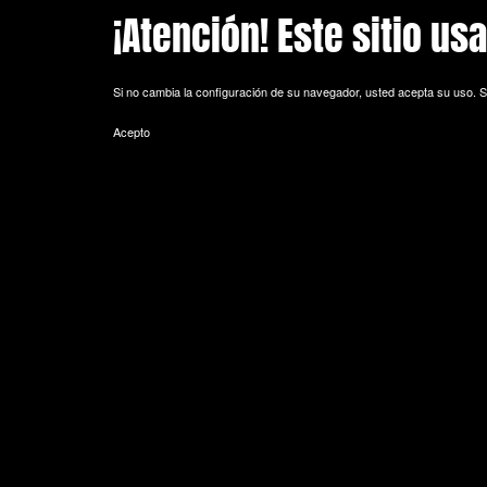
¡Atención! Este sitio us
Skip to main content
Si no cambia la configuración de su navegador, usted acepta su uso.
S
Acepto
POLITICA DE COOKIES
Cookie es un fichero que se descarga en su ordenador al acceder a 
equipo y, dependiendo de la información que contengan y de la forma 
espacio de memoria mínimo y no perjudicando al ordenador. Las cookie
de sesión).
La mayoría de los navegadores aceptan como estándar a las cookies y
Sin su expreso consentimiento –mediante la activación de las cookie
¿Qué tipos de cookies utiliza esta página web?
- Cookies técnicas: Son aquéllas que permiten al usuario la navegación 
de datos, identificar la sesión, acceder a partes de acceso restringid
seguridad durante la navegación, almacenar contenidos para la difusió
- Cookies de personalización: Son aquéllas que permiten al usuario acce