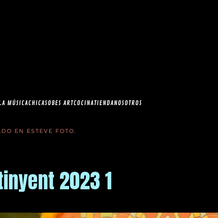
esia.com en el
correo
LA MÚSICA
CHICAS
OBES ART
COCINA
TIENDA
NOSOTROS
CADO EN
ESTEVE FOTO
.
tinyent 2023 1