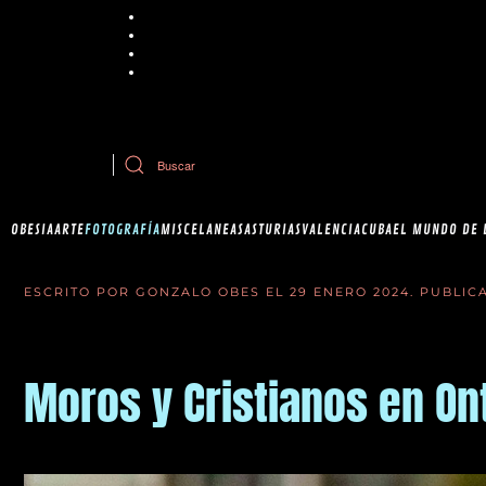
Chrome
Explorer
Firefox
Safari
Si tiene dudas sobre esta política de cookies, puede contactar con Ob
OBESIA
ARTE
FOTOGRAFÍA
MISCELANEAS
ASTURIAS
VALENCIA
CUBA
EL MUNDO DE 
ESCRITO POR GONZALO OBES EL
29 ENERO 2024
. PUBLI
Moros y Cristianos en On