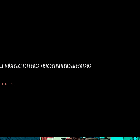
esia.com en el
correo
LA MÚSICA
CHICAS
OBES ART
COCINA
TIENDA
NOSOTROS
GENES
.