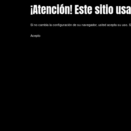
¡Atención! Este sitio us
Skip to main content
Si no cambia la configuración de su navegador, usted acepta su uso.
S
Acepto
POLITICA DE COOKIES
Cookie es un fichero que se descarga en su ordenador al acceder a 
equipo y, dependiendo de la información que contengan y de la forma 
espacio de memoria mínimo y no perjudicando al ordenador. Las cookie
de sesión).
La mayoría de los navegadores aceptan como estándar a las cookies y
Sin su expreso consentimiento –mediante la activación de las cookie
¿Qué tipos de cookies utiliza esta página web?
- Cookies técnicas: Son aquéllas que permiten al usuario la navegación 
de datos, identificar la sesión, acceder a partes de acceso restringid
seguridad durante la navegación, almacenar contenidos para la difusió
- Cookies de personalización: Son aquéllas que permiten al usuario acce