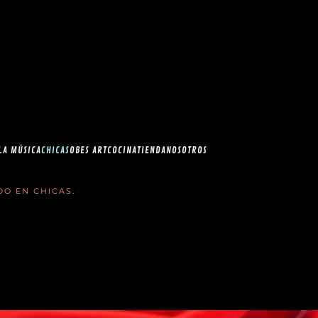
esia.com en el
correo
LA MÚSICA
CHICAS
OBES ART
COCINA
TIENDA
NOSOTROS
ADO EN
CHICAS
.