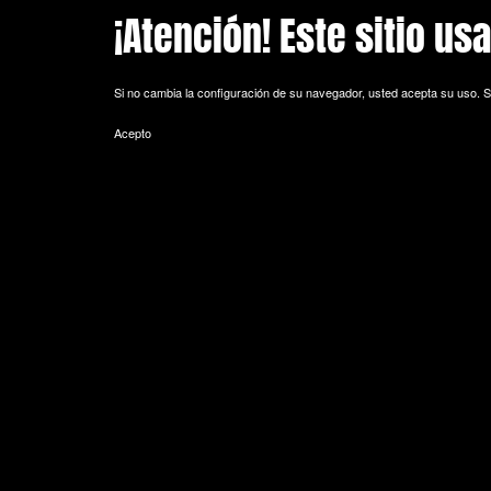
¡Atención! Este sitio us
Skip to main content
Si no cambia la configuración de su navegador, usted acepta su uso.
S
Acepto
POLITICA DE COOKIES
Cookie es un fichero que se descarga en su ordenador al acceder a 
equipo y, dependiendo de la información que contengan y de la forma 
espacio de memoria mínimo y no perjudicando al ordenador. Las cookie
de sesión).
La mayoría de los navegadores aceptan como estándar a las cookies y
Sin su expreso consentimiento –mediante la activación de las cookie
¿Qué tipos de cookies utiliza esta página web?
- Cookies técnicas: Son aquéllas que permiten al usuario la navegación 
de datos, identificar la sesión, acceder a partes de acceso restringid
seguridad durante la navegación, almacenar contenidos para la difusió
- Cookies de personalización: Son aquéllas que permiten al usuario acce