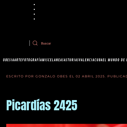
Chrome
Explorer
Firefox
Safari
Si tiene dudas sobre esta política de cookies, puede contactar con Ob
OBESIA
ARTE
FOTOGRAFÍA
MISCELANEAS
ASTURIAS
VALENCIA
CUBA
EL MUNDO DE 
ESCRITO POR GONZALO OBES EL
02 ABRIL 2025
. PUBLIC
Picardías 2425