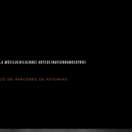
esia.com en el
correo
LA MÚSICA
CHICAS
OBES ART
COCINA
TIENDA
NOSOTROS
ADO EN
IMÁGENES DE ASTURIAS
.