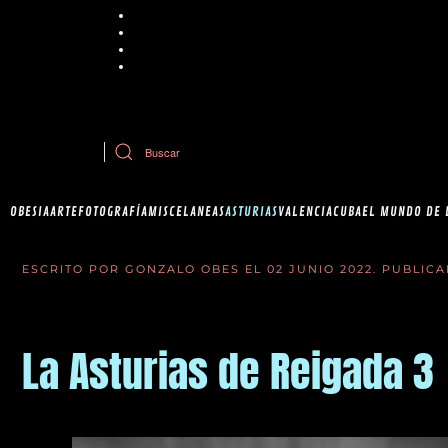
Chrome
Explorer
Firefox
Safari
Si tiene dudas sobre esta política de cookies, puede contactar con Ob
OBESIA
ARTE
FOTOGRAFÍA
MISCELANEAS
ASTURIAS
VALENCIA
CUBA
EL MUNDO DE 
ESCRITO POR GONZALO OBES EL
02 JUNIO 2022
. PUBLIC
La Asturias de Reigada 3