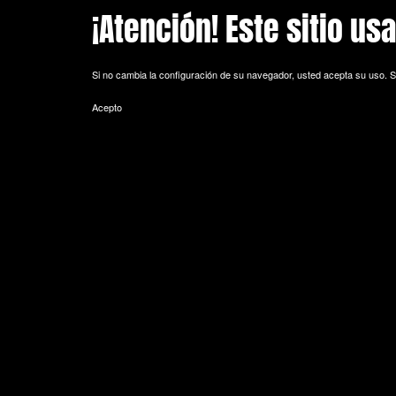
¡Atención! Este sitio us
Skip to main content
Si no cambia la configuración de su navegador, usted acepta su uso.
S
Acepto
POLITICA DE COOKIES
Cookie es un fichero que se descarga en su ordenador al acceder a 
equipo y, dependiendo de la información que contengan y de la forma 
espacio de memoria mínimo y no perjudicando al ordenador. Las cookie
de sesión).
La mayoría de los navegadores aceptan como estándar a las cookies y
Sin su expreso consentimiento –mediante la activación de las cookie
¿Qué tipos de cookies utiliza esta página web?
- Cookies técnicas: Son aquéllas que permiten al usuario la navegación 
de datos, identificar la sesión, acceder a partes de acceso restringid
seguridad durante la navegación, almacenar contenidos para la difusió
- Cookies de personalización: Son aquéllas que permiten al usuario acce