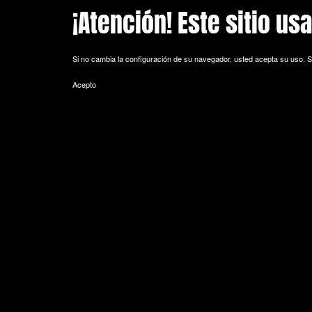
¡Atención! Este sitio us
Skip to main content
Si no cambia la configuración de su navegador, usted acepta su uso.
S
Acepto
POLITICA DE COOKIES
Cookie es un fichero que se descarga en su ordenador al acceder a 
equipo y, dependiendo de la información que contengan y de la forma 
espacio de memoria mínimo y no perjudicando al ordenador. Las cookie
de sesión).
La mayoría de los navegadores aceptan como estándar a las cookies y
Sin su expreso consentimiento –mediante la activación de las cookie
¿Qué tipos de cookies utiliza esta página web?
- Cookies técnicas: Son aquéllas que permiten al usuario la navegación 
de datos, identificar la sesión, acceder a partes de acceso restringid
seguridad durante la navegación, almacenar contenidos para la difusió
- Cookies de personalización: Son aquéllas que permiten al usuario acce