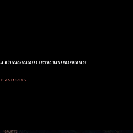
esia.com en el
correo
LA MÚSICA
CHICAS
OBES ART
COCINA
TIENDA
NOSOTROS
E ASTURIAS
.