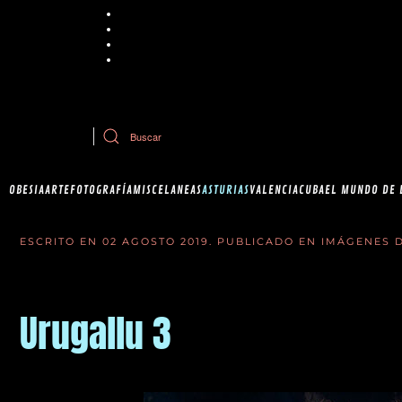
Chrome
Explorer
Firefox
Safari
Si tiene dudas sobre esta política de cookies, puede contactar con Ob
OBESIA
ARTE
FOTOGRAFÍA
MISCELANEAS
ASTURIAS
VALENCIA
CUBA
EL MUNDO DE 
ESCRITO EN
02 AGOSTO 2019
. PUBLICADO EN
IMÁGENES D
Urugallu 3