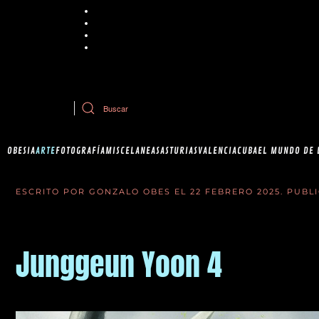
Chrome
Explorer
Firefox
Safari
Si tiene dudas sobre esta política de cookies, puede contactar con Ob
OBESIA
ARTE
FOTOGRAFÍA
MISCELANEAS
ASTURIAS
VALENCIA
CUBA
EL MUNDO DE 
ESCRITO POR GONZALO OBES EL
22 FEBRERO 2025
. PUBL
Junggeun Yoon 4