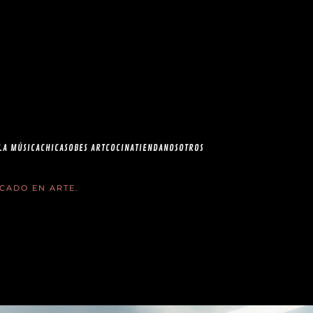
esia.com en el
correo
LA MÚSICA
CHICAS
OBES ART
COCINA
TIENDA
NOSOTROS
ICADO EN
ARTE
.