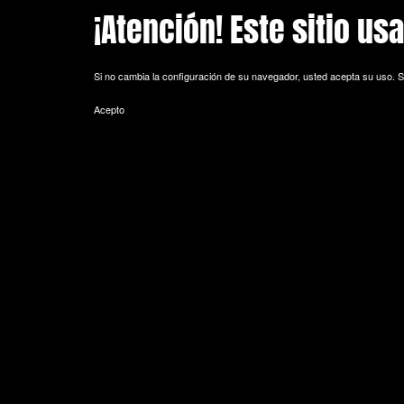
¡Atención! Este sitio us
Skip to main content
Si no cambia la configuración de su navegador, usted acepta su uso.
S
Acepto
POLITICA DE COOKIES
Cookie es un fichero que se descarga en su ordenador al acceder a 
equipo y, dependiendo de la información que contengan y de la forma 
espacio de memoria mínimo y no perjudicando al ordenador. Las cookie
de sesión).
La mayoría de los navegadores aceptan como estándar a las cookies y
Sin su expreso consentimiento –mediante la activación de las cookie
¿Qué tipos de cookies utiliza esta página web?
- Cookies técnicas: Son aquéllas que permiten al usuario la navegación 
de datos, identificar la sesión, acceder a partes de acceso restringid
seguridad durante la navegación, almacenar contenidos para la difusió
- Cookies de personalización: Son aquéllas que permiten al usuario acce