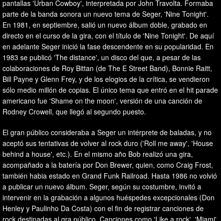
pantallas 'Urban Cowboy', interpretada por John Travolta. Formaba
parte de la banda sonora un nuevo tema de Seger, 'Nine Tonight'.
En 1981, en septiembre, salió un nuevo álbum doble, grabado en
directo en el curso de la gira, con el título de 'Nine Tonight'. De aquí
en adelante Seger inició la fase descendente en su popularidad. En
1983 se publicó 'The distance', un disco del que, a pesar de las
colaboraciones de Roy Bittan (de The E Street Band), Bonnie Raitt,
Bill Payne y Glenn Frey, y de los elogios de la crítica, se vendieron
sólo medio millón de copias. El único tema que entró en el hit parade
americano fue 'Shame on the moon', versión de una canción de
Rodney Crowell, que llegó al segundo puesto.
El gran público consideraba a Seger un intérprete de baladas, y no
aceptó sus tentativas de volver al rock duro ('Roll me away', 'House
behind a house', etc.). En el mismo año Bob realizó una gira,
acompañado a la batería por Don Brewer, quien, como Craig Frost,
también habia estado en Grand Funk Railroad. Hasta 1986 no volvió
a publicar un nuevo álbum. Seger, según su costumbre, invitó a
intervenir en la grabación a algunos huéspedes excepcionales (Don
Henley y Paulinho Da Costa) con el fin de registrar canciones de
rock destinadas al gra público. Canciones como 'Like a rock', 'Miami',