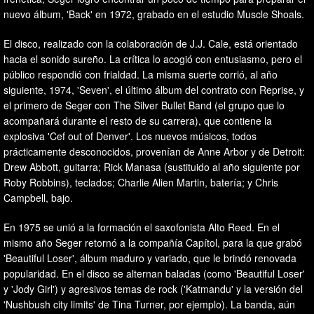
nuevo álbum, 'Back' en 1972, grabado en el estudio Muscle Shoals.
El disco, realizado con la colaboración de J.J. Cale, está orientado
hacia el sonido sureño. La crítica lo acogió con entusiasmo, pero el
público respondió con frialdad. La misma suerte corrió, al año
siguiente, 1974, 'Seven', el último álbum del contrato con Reprise, y
el primero de Seger con The Silver Bullet Band (el grupo que lo
acompañará durante el resto de su carrera), que contiene la
explosiva 'Cef out of Denver'. Los nuevos músicos, todos
prácticamente desconocidos, provenían de Anne Arbor y de Detroit:
Drew Abbott, guitarra; Rick Manasa (sustituido al año siguiente por
Roby Robbins), teclados; Charlie Alien Martin, batería; y Chris
Campbell, bajo.
En 1975 se unió a la formación el saxofonista Alto Reed. En el
mismo año Seger retornó a la compañía Capítol, para la que grabó
'Beautiful Loser', álbum maduro y variado, que le brindó renovada
popularidad. En el disco se alternan baladas (como 'Beautiful Loser'
y 'Jody Girl') y agresivos temas de rock ('Katmandu' y la versión del
'Nushbush city limits' de Tina Turner, por ejemplo). La banda, aún