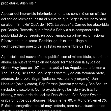
propietario, Alien Klein.
A pesar del imprevisto infortunio, el tema se convirtió en un clásico
del sonido Michigan, hasta el punto de que Seger lo recuperó para
su álbum 'Smokin' Ops', de 1972. La pequeña Carneo fue absorbida
por Capítol Records, que ofreció a Bob y a sus compañeros la
posibilidad de conseguir, en poco tiempo, su primer éxito nacional.
Efectivamente, el tema 'Ramblin' gamblin' man' llegó al
decimoséptimo puesto de las listas en noviembre de 1967.
A principios del nuevo año se publicó, con el mismo título, su primer
álbum. La nueva formación de Seger, formada con la ayuda de
Glenn Frey (que en 1971 se trasladó a Los Ángeles para formar a
The Eagles), se llamó Bob Seger System, y de ella formaba parte,
además del propio Seger (guitarra, voz, piano y órgano), Dan
Honaker (bajo y coros), Pep Perrine (batería y coros) y Bob Schultz
(teclados y saxofón). Con la ayuda del guitarrista y teclista Tom
Nemey, y más tarde del teclista Dan Watson, Bob Seger System
grabaron otros dos álbumes, 'Noah', en el 69, y 'Mongrei', en el 70.
El éxito discográfico resultó muy limitado, pero sus actuaciones en
directo mostraban una energía sin par.