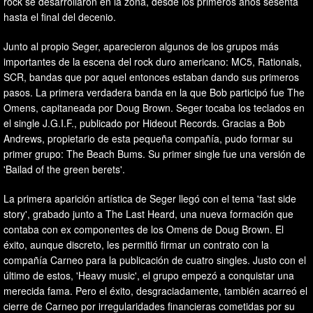
rock se desarrollaron en la zona, desde los primeros años sesenta
hasta el final del decenio.
Junto al propio Seger, aparecieron algunos de los grupos más
importantes de la escena del rock duro americano: MC5, Rationals,
SCR, bandas que por aquel entonces estaban dando sus primeros
pasos. La primera verdadera banda en la que Bob participó fue The
Omens, capitaneada por Doug Brown. Seger tocaba los teclados en
el single J.G.I.F., publicado por Hideout Records. Gracias a Bob
Andrews, propietario de esta pequeña compañía, pudo formar su
primer grupo: The Beach Bums. Su primer single fue una versión de
'Bailad of the green berets'.
La primera aparición artística de Seger llegó con el tema 'fast side
story', grabado junto a The Last Heard, una nueva formación que
contaba con ex componentes de los Omens de Doug Brown. El
éxito, aunque discreto, les permitió firmar un contrato con la
compañía Carneo para la publicación de cuatro singles. Justo con el
último de estos, 'Heavy music', el grupo empezó a conquistar una
merecida fama. Pero el éxito, desgraciadamente, también acarreó el
cierre de Carneo por irregularidades financieras cometidas por su