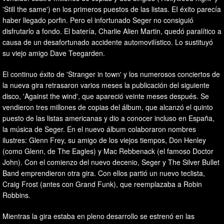
'Still the same') en los primeros puestos de las listas. EI éxito parecía
haber llegado porfin. Pero el infortunado Seger no consiguió
disfrutarlo a fondo. El batería, Charlie Alien Martin, quedó paralítico a
causa de un desafortunado accidente automovilístico. Lo sustituyó
su viejo amigo Dave Teegarden.
El continuo éxito de 'Stranger in town' y los numerosos conciertos de
la nueva gira retrasaron varios meses la publicación del siguiente
disco, 'Against the wind', que apareció veinte meses después. Se
vendieron tres millones de copias del álbum, que alcanzó el quinto
puesto de las listas americanas y dio a conocer incluso en España,
la música de Seger. En el nuevo álbum colaboraron nombres
ilustres: Glenn Frey, su amigo de los viejos tiempos, Don Henley
(como Glenn, de The Eagles) y Mac Rebbenack (el famoso Doctor
John). Con el comienzo del nuevo decenio, Seger y The Silver Bullet
Band emprendieron otra gira. Con ellos partió un nuevo teclista,
Craig Frost (antes con Grand Funk), que reemplazaba a Robin
Robbins.
Mientras la gira estaba en pleno desarrollo se estrenó en las