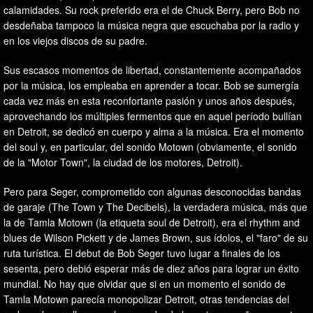
calamidades. Su rock preferido era el de Chuck Berry, pero Bob no
desdeñaba tampoco la música negra que escuchaba por la radio y
en los viejos discos de su padre.
Sus escasos momentos de libertad, constantemente acompañados
por la música, los empleaba en aprender a tocar. Bob se sumergía
cada vez más en esta reconfortante pasión y unos años después,
aprovechando los múltiples fermentos que en aquel período bullían
en Detroit, se dedicó en cuerpo y alma a la música. Era el momento
del soul y, en particular, del sonido Motown (obviamente, el sonido
de la "Motor Town", la ciudad de los motores, Detroit).
Pero para Seger, comprometido con algunas desconocidas bandas
de garaje (The Town y The Decibels), la verdadera música, más que
la de Tamla Motown (la etiqueta soul de Detroit), era el rhythm and
blues de Wilson Pickett y de James Brown, sus ídolos, el "faro" de su
ruta turística. El debut de Bob Seger tuvo lugar a finales de los
sesenta, pero debió esperar más de diez años para lograr un éxito
mundial. No hay que olvidar que si en un momento el sonido de
Tamla Motown parecía monopolizar Detroit, otras tendencias del