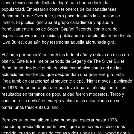
siendo técnicamente limitada, logró, una buena dosis de
popularidad. Empezaron como teloneros de los canadienses
Bachman Turner Overdrive, pero poco después la situación se
invirtió. El público ignoraba al grupo canadiense y aplaudía
frenéticamente a los de Seger. Capítol Records, como era de
esperar aprovechó la ocasión, publicando un doble álbum en directo:
'Live Bullet', que aún hoy testimonia aquella afortunada gira.
El álbum permaneció en las listas todo el año, y obtuvo un disco de
platino. Este fue el mejor período de Seger y de The Silver Bullet
Band, tanto desde el punto de vista económico como del de las
actuaciones en directo, que desprendían una gran energía. Esta
línea también caracterizó al siguiente elepé, 'Night moves', publicado
en 1976. Su primera gira europea tuvo lugar al año siguiente. Los
resultados en términos de popularidad fueron modestos. Terco y
constante, se dedicó en cuerpo y alma a las actuaciones en su
patria: unas trescientas al año.
Para ver un nuevo álbum suyo hubo que esperar hasta 1978,
cuando apareció 'Stranger in town', que aún hoy es su disco más
vendido: cuatro millones de copias y dos singles ('Hollywood night' y