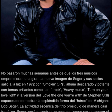
No pasaron muchas semanas antes de que los tres músicos
emprendieran una gira. La nueva imagen de Seger y sus socios
salió a la luz en 1972 con 'Smokin' OPs', álbum descarado y potente,
con temas brillantes como 'Let ít rock', 'Heavy music', 'Turn on your
love light' y la versión del 'Love the one you're with' de Stephen Stills,
capaces de demostrar la espléndida forma del "héroe" de Michigan:
Bob Seger. La actividad escénica del trío prosiguió de manera casi
frenética, Seger logró encontrar un poco de tiempo para preparar el