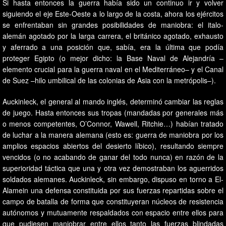
Si hasta entonces la guerra había sido un continuo ir y volver
siguiendo el eje Este-Oeste a lo largo de la costa, ahora los ejércitos
se enfrentaban sin grandes posibilidades de maniobra: el italo-
alemán agotado por la larga carrera, el británico agotado, exhausto
y aferrado a una posición que, sabía, era la última que podía
proteger Egipto (o mejor dicho: la Base Naval de Alejandría –
elemento crucial para la guerra naval en el Mediterráneo– y el Canal
de Suez –hilo umbilical de las colonias de Asia con la metrópolis–).
Auckinleck, el general al mando inglés, determinó cambiar las reglas
de juego. Hasta entonces sus tropas (mandadas por generales más
o menos competentes, O’Connor, Wawell, Ritchie…) habían tratado
de luchar a la manera alemana (esto es: guerra de maniobra por los
amplios espacios abiertos del desierto líbico), resultando siempre
vencidos (o no acabando de ganar del todo nunca) en razón de la
superioridad táctica que una y otra vez demostraban los aguerridos
soldados alemanes. Auckinleck, sin embargo, dispuso en torno a El-
Alamein una defensa constituida por sus fuerzas repartidas sobre el
campo de batalla de forma que constituyeran núcleos de resistencia
autónomos y mutuamente respaldados con espacio entre ellos para
que pudiesen maniobrar entre ellos tanto las fuerzas blindadas